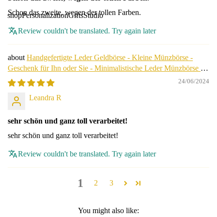
Schon das zweite, wegen der tollen Farben.
shop
Personalization
Gifts
Studio
Review couldn't be translated. Try again later
Handgefertigte Leder Geldbörse - Kleine Münzbörse -
Geschenk für Ihn oder Sie - Minimalistische Leder Münzbörse -
Geburtstagsgeschenk.
24/06/2024
Leandra R
sehr schön und ganz toll verarbeitet!
sehr schön und ganz toll verarbeitet!
Review couldn't be translated. Try again later
1
2
3
You might also like: