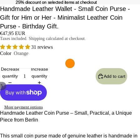
25% discount on selected items at checkout
25% discount on selected items at checkout
Handmade Leather Wallet - Small Coin Purse -
Gift for Him or Her - Minimalist Leather Coin
Purse - Birthday Gift.
€47,95 EUR
Taxes included. Shipping calculated at checkout.
31 reviews
Color
Orange
Decrease
Increase
quantity
quantity
Add to cart
/
5
More payment options
Handmade Leather Coin Purse – Small, Practical, a Unique
Piece from Berlin
This small coin purse made of genuine leather is handmade in