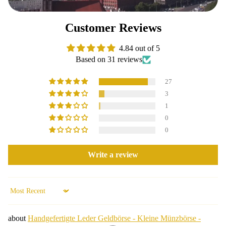
Customer Reviews
4.84 out of 5
Based on 31 reviews
27
3
1
0
0
Write a review
Sort by
Handgefertigte Leder Geldbörse - Kleine Münzbörse -