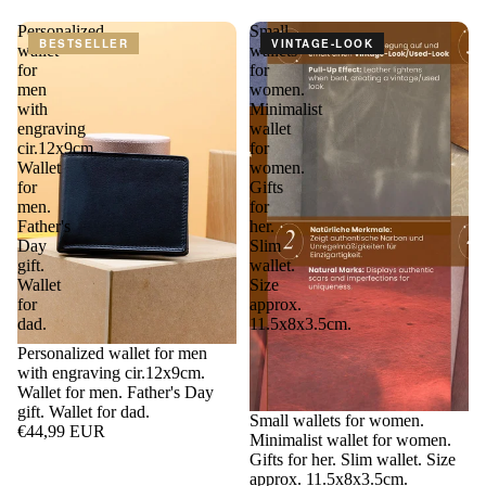
Personalized
Small
BESTSELLER
VINTAGE-LOOK
wallet
wallets
for
for
men
women.
with
Minimalist
engraving
wallet
cir.12x9cm.
for
Wallet
women.
for
Gifts
men.
for
Father's
her.
Day
Slim
gift.
wallet.
Wallet
Size
for
approx.
dad.
11.5x8x3.5cm.
Personalized wallet for men
with engraving cir.12x9cm.
Wallet for men. Father's Day
gift. Wallet for dad.
Small wallets for women.
€44,99 EUR
Minimalist wallet for women.
Gifts for her. Slim wallet. Size
approx. 11.5x8x3.5cm.